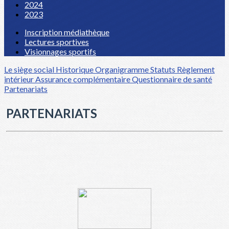
2024
2023
Inscription médiathèque
Lectures sportives
Visionnages sportifs
Le siège social
Historique
Organigramme
Statuts
Règlement
intérieur
Assurance complémentaire
Questionnaire de santé
Partenariats
PARTENARIATS