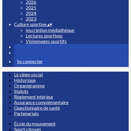
2026
2025
2024
2023
Culture sportive
▴
▾
Inscription médiathèque
Lectures sportives
Visionnages sportifs
Se connecter
Le siège social
Historique
Organigramme
Statuts
Règlement intérieur
Assurance complémentaire
Questionnaire de santé
Partenariats
École du mouvement
Sport citoyen