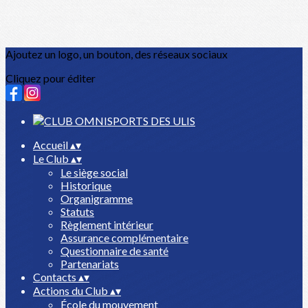
Ajoutez un logo, un bouton, des réseaux sociaux
Cliquez pour éditer
Accueil
▴
▾
Le Club
▴
▾
Le siège social
Historique
Organigramme
Statuts
Règlement intérieur
Assurance complémentaire
Questionnaire de santé
Partenariats
Contacts
▴
▾
Actions du Club
▴
▾
École du mouvement