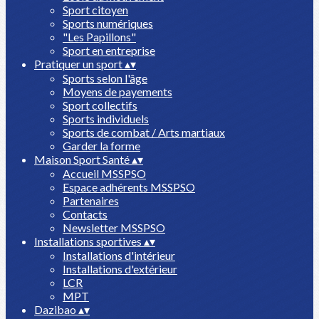
Sport citoyen
Sports numériques
"Les Papillons"
Sport en entreprise
Pratiquer un sport
▴
▾
Sports selon l'âge
Moyens de payements
Sport collectifs
Sports individuels
Sports de combat / Arts martiaux
Garder la forme
Maison Sport Santé
▴
▾
Accueil MSSPSO
Espace adhérents MSSPSO
Partenaires
Contacts
Newsletter MSSPSO
Installations sportives
▴
▾
Installations d'intérieur
Installations d'extérieur
LCR
MPT
Dazibao
▴
▾