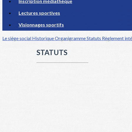
Inscription médiathèque
Lectures sportives
Visionnages sportifs
Le siège social
Historique
Organigramme
Statuts
Règlement inté
STATUTS